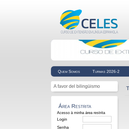
Quem Somos
Turmas 2026-2
A favor del bilingüismo
T
Área Restrita
Acesso à minha área restrita
Login
Senha