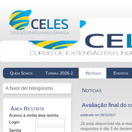
Quem Somos
Turmas 2026-2
Notícias
Eventos
A favor del bilingüismo
Notícias
Avaliação final do 
Área Restrita
Acesso à minha área restrita
publicado em
28/11/2017
Login
Já está disponível via e-mai
respostas é dia 3 de deze
Senha