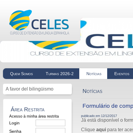
Quem Somos
Turmas 2026-2
Notícias
Eventos
A favor del bilingüismo
Notícias
Formulário de comp
Área Restrita
Acesso à minha área restrita
publicado em
12/12/2017
Já está disponível o fo
Login
Clique
aqui
para ter ace
Senha