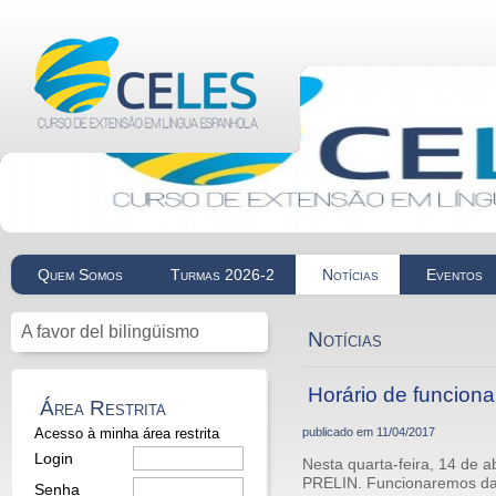
Quem Somos
Turmas 2026-2
Notícias
Eventos
A favor del bilingüismo
Notícias
Horário de funcion
Área Restrita
Acesso à minha área restrita
publicado em
11/04/2017
Login
Nesta quarta-feira, 14 de 
PRELIN. Funcionaremos da
Senha