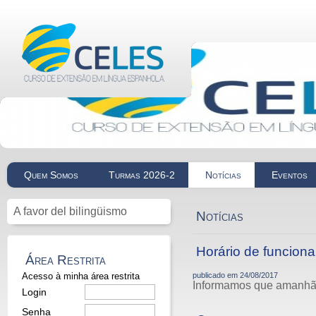
Quem Somos
Turmas 2026-2
Notícias
Eventos
A favor del bilingüismo
Notícias
Horário de funciona
Área Restrita
Acesso à minha área restrita
publicado em
24/08/2017
Informamos que amanhã, 
Login
Senha